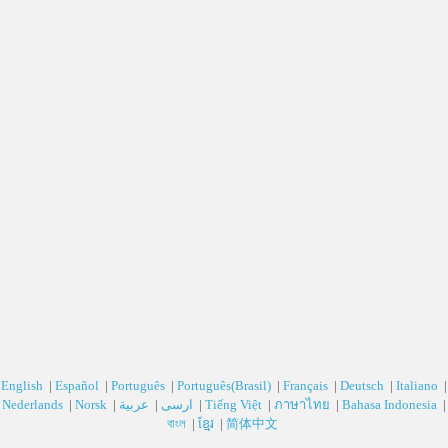
English
|
Español
|
Português
|
Português(Brasil)
|
Français
|
Deutsch‎
|
Italiano
|
Nederlands
|
Norsk
|
عربية‎
|
ارسی‎
|
Tiếng Việt
|
ภาษาไทย
|
Bahasa Indonesia
|
বাংল
|
ខ្មែរ
|
简体中文